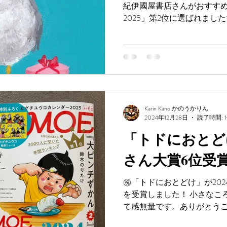
紀伊國屋書店さんがおすすめ
2025」第2位に選ばれました
✨ワーイ🙌 キノベス！キッズ20
11月出版の児童書・絵本／第4回
Karin Kano かのうかりん
2024年12月28日
読了時間: 
「トドにおとど
さん大賞6位受
㊗️「トドにおとどけ」が20
を受賞しました！ 小さなこ
て感無量です。ありがとうご
がありますので、是非読んでくだ