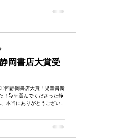
..
分
静岡書店大賞受
第12回静岡書店大賞「児童書新
！🦭✨ 選んでくださった静
ん、本当にありがとうござい
さんのおかげです🙏✨