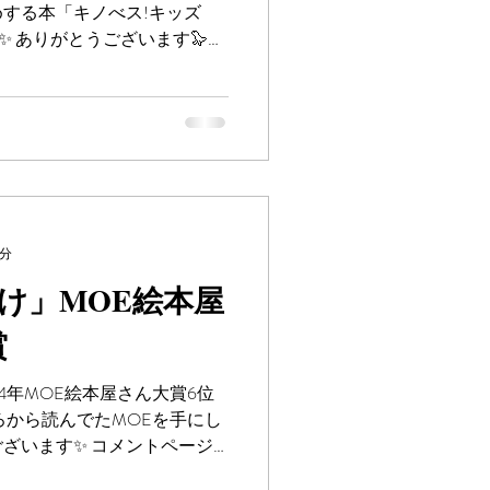
する本「キノべス!キッズ
✨ ありがとうございます🦭🎁
25 （2023年12月～2024年
）...
1分
け」MOE絵本屋
賞
24年MOE絵本屋さん大賞6位
ろから読んでたMOEを手にし
ざいます✨ コメントページ
さい🦭🎁 #Moe絵本屋さ