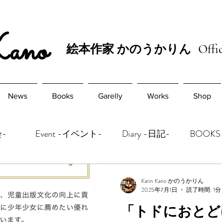
Kano
絵本作家 かのうかりん
Offic
News
Books
Garelly
Works
Shop
覧会-
Event -イベント-
Diary -日記-
BOOKS
Karin Kano かのうかりん
2025年7月1日
読了時間: 1分
「トドにおとど