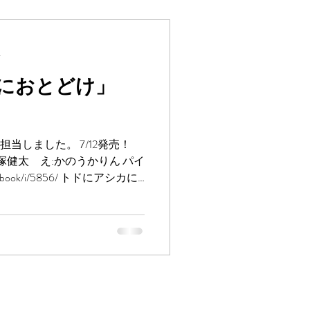
分
におとどけ」
担当しました。 7/12発売！
塚健太 え:かのうかりん パイ
book/i/5856/ トドにアシカに
だよね。 大塚健太さんのお