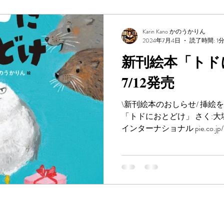
Karin Kano かのうかりん
2024年7月4日
読了時間: 1
新刊絵本「トド
7/12発売
\新刊絵本のおしらせ/ 挿絵を
「トドにおとどけ」 さく:大
インターナショナル pie.co.jp/
セイウチに・・ややこしいん
話おもしろすぎます。...