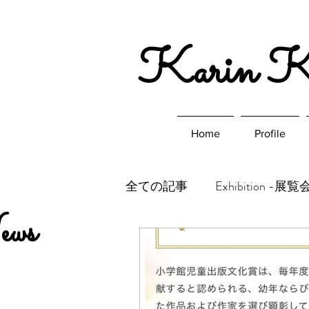
​Karin 
Home
Profile
全ての記事
Exhibition -展
ws