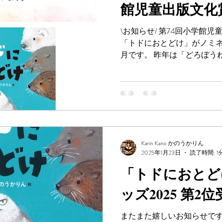
館児童出版文化
\お知らせ/ 第74回小学館
「トドにおとどけ」がノミネー
月です。 昨年は「どろぼう
トされました🐈 今年はトド
https://sho.jp/cpc_award?fb...
Karin Kano かのうかりん
2025年1月23日
読了時間: 1
「トドにおとど
ッズ2025 第2
またまた嬉しいお知らせです