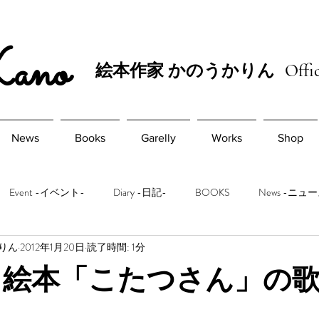
Kano
絵本作家 かのうかりん
Offic
News
Books
Garelly
Works
Shop
Event -イベント-
Diary -日記-
BOOKS
News -ニュ
かりん
2012年1月20日
読了時間: 1分
1.20 絵本「こたつさん」