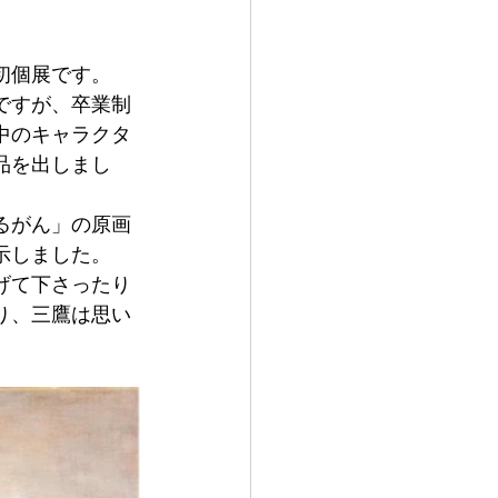
初個展です。
ですが、卒業制
中のキャラクタ
品を出しまし
るがん」の原画
示しました。
げて下さったり
り、三鷹は思い