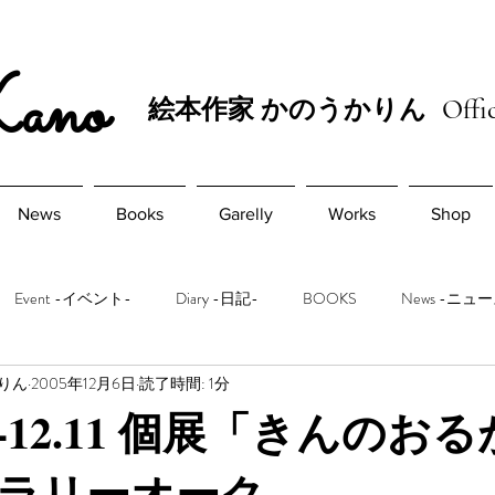
Kano
絵本作家 かのうかりん
Offic
News
Books
Garelly
Works
Shop
Event -イベント-
Diary -日記-
BOOKS
News -ニュ
かりん
2005年12月6日
読了時間: 1分
2.6-12.11 個展「きんのお
ラリーオーク